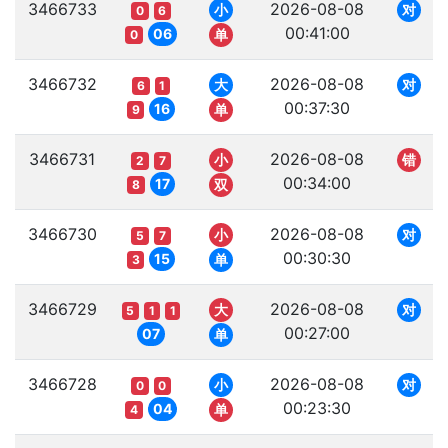
3466733
2026-08-08
小
对
0
6
00:41:00
06
单
0
3466732
2026-08-08
大
对
6
1
00:37:30
16
单
9
3466731
2026-08-08
小
错
2
7
00:34:00
17
双
8
3466730
2026-08-08
小
对
5
7
00:30:30
15
单
3
3466729
2026-08-08
大
对
5
1
1
00:27:00
07
单
3466728
2026-08-08
小
对
0
0
00:23:30
04
单
4