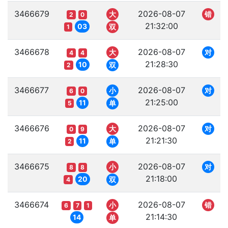
3466679
2026-08-07
大
错
2
0
21:32:00
03
双
1
3466678
2026-08-07
大
对
4
4
21:28:30
10
双
2
3466677
2026-08-07
小
对
6
0
21:25:00
11
单
5
3466676
2026-08-07
大
对
0
9
21:21:30
11
单
2
3466675
2026-08-07
小
对
8
8
21:18:00
20
双
4
3466674
2026-08-07
小
错
6
7
1
21:14:30
14
单