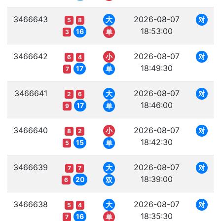
3466643
2026-08-07
大
对
5
8
18:53:00
16
单
3
3466642
2026-08-07
小
对
6
4
18:49:30
17
单
7
3466641
2026-08-07
大
对
2
6
18:46:00
17
单
9
3466640
2026-08-07
小
对
8
2
18:42:30
15
单
5
3466639
2026-08-07
大
对
7
7
18:39:00
20
双
6
3466638
2026-08-07
大
对
5
4
18:35:30
16
单
7