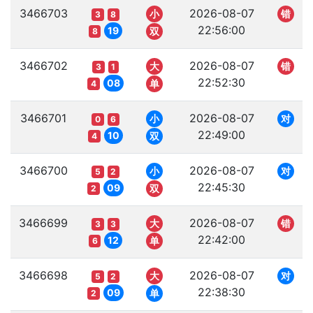
3466703
2026-08-07
小
错
3
8
22:56:00
19
双
8
3466702
2026-08-07
大
错
3
1
22:52:30
08
单
4
3466701
2026-08-07
小
对
0
6
22:49:00
10
双
4
3466700
2026-08-07
小
对
5
2
22:45:30
09
双
2
3466699
2026-08-07
大
错
3
3
22:42:00
12
单
6
3466698
2026-08-07
大
对
5
2
22:38:30
09
单
2