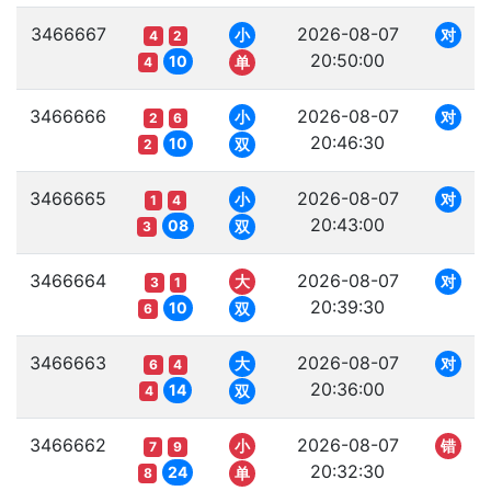
3466667
2026-08-07
小
对
4
2
20:50:00
10
单
4
3466666
2026-08-07
小
对
2
6
20:46:30
10
双
2
3466665
2026-08-07
小
对
1
4
20:43:00
08
双
3
3466664
2026-08-07
大
对
3
1
20:39:30
10
双
6
3466663
2026-08-07
大
对
6
4
20:36:00
14
双
4
3466662
2026-08-07
小
错
7
9
20:32:30
24
单
8