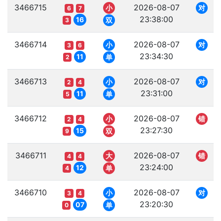
3466715
2026-08-07
小
对
6
7
23:38:00
16
双
3
3466714
2026-08-07
小
对
3
6
23:34:30
11
单
2
3466713
2026-08-07
小
对
2
4
23:31:00
11
单
5
3466712
2026-08-07
小
错
2
4
23:27:30
15
双
9
3466711
2026-08-07
大
错
4
4
23:24:00
12
单
4
3466710
2026-08-07
小
对
3
4
23:20:30
07
单
0