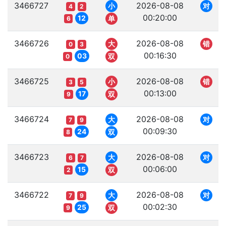
3466727
2026-08-08
小
对
4
2
00:20:00
12
单
6
3466726
2026-08-08
大
错
0
3
00:16:30
03
双
0
3466725
2026-08-08
小
错
3
5
00:13:00
17
双
9
3466724
2026-08-08
大
对
7
9
00:09:30
24
双
8
3466723
2026-08-08
大
对
6
7
00:06:00
15
双
2
3466722
2026-08-08
大
对
7
9
00:02:30
25
双
9