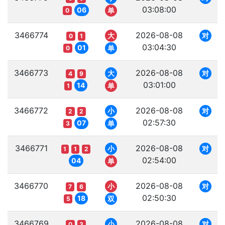
03:08:00
06
单
0
3466774
2026-08-08
大
对
0
1
03:04:30
01
单
0
3466773
2026-08-08
大
对
4
9
03:01:00
14
单
1
3466772
2026-08-08
小
对
2
2
02:57:30
07
单
3
3466771
2026-08-08
小
对
1
1
2
02:54:00
04
单
3466770
2026-08-08
小
对
7
6
02:50:30
18
双
5
3466769
2026-08-08
小
对
0
3