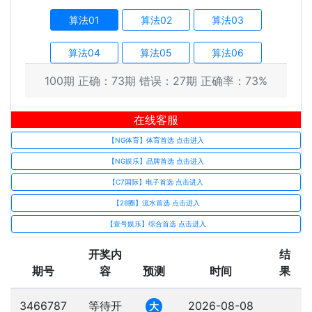
算法01
算法02
算法03
算法04
算法05
算法06
100期 正确：73期 错误：27期 正确率：73%
在线客服
【NG体育】体育首选 点击进入
【NG娱乐】品牌首选 点击进入
【C7国际】电子首选 点击进入
【28圈】流水首选 点击进入
【壹号娱乐】综合首选 点击进入
开奖内
结
期号
容
预测
时间
果
3466787
等待开
2026-08-08
大