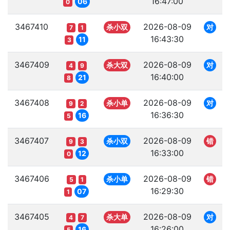
16:47:00
06
0
3467410
2026-08-09
杀小双
对
7
1
16:43:30
11
3
3467409
2026-08-09
杀大双
对
4
9
16:40:00
21
8
3467408
2026-08-09
杀小单
对
9
2
16:36:30
16
5
3467407
2026-08-09
杀小双
错
9
3
16:33:00
12
0
3467406
2026-08-09
杀小单
错
5
1
16:29:30
07
1
3467405
2026-08-09
杀大单
对
4
7
16:26:00
16
5