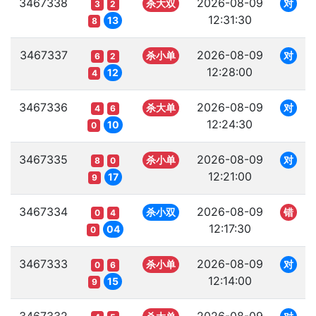
3467338
2026-08-09
杀大双
对
3
2
12:31:30
13
8
3467337
2026-08-09
杀小单
对
6
2
12:28:00
12
4
3467336
2026-08-09
杀大单
对
4
6
12:24:30
10
0
3467335
2026-08-09
杀小单
对
8
0
12:21:00
17
9
3467334
2026-08-09
杀小双
错
0
4
12:17:30
04
0
3467333
2026-08-09
杀小单
对
0
6
12:14:00
15
9