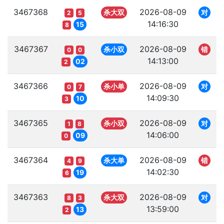
3467368
2026-08-09
杀大双
对
2
5
14:16:30
15
8
3467367
2026-08-09
杀小双
错
0
0
14:13:00
02
2
3467366
2026-08-09
杀小单
对
0
7
14:09:30
10
3
3467365
2026-08-09
杀小双
对
1
8
14:06:00
09
0
3467364
2026-08-09
杀大单
错
4
9
14:02:30
19
6
3467363
2026-08-09
杀大双
对
8
3
13:59:00
13
2