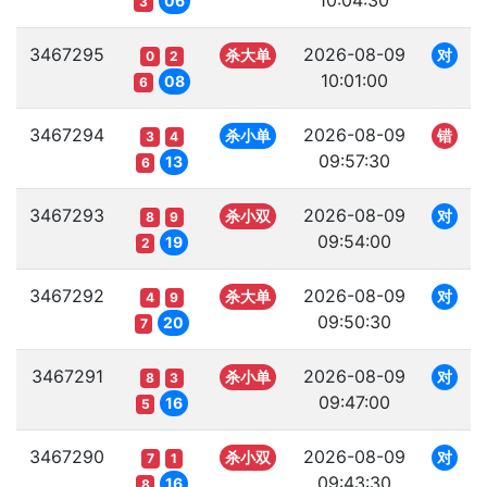
10:04:30
06
3
3467295
2026-08-09
杀大单
对
0
2
10:01:00
08
6
3467294
2026-08-09
杀小单
错
3
4
09:57:30
13
6
3467293
2026-08-09
杀小双
对
8
9
09:54:00
19
2
3467292
2026-08-09
杀大单
对
4
9
09:50:30
20
7
3467291
2026-08-09
杀小单
对
8
3
09:47:00
16
5
3467290
2026-08-09
杀小双
对
7
1
09:43:30
16
8