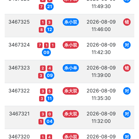
11:49:30
21
7
3467325
2026-08-09
杀小双
错
1
3
11:46:00
12
8
3467324
2026-08-09
杀小双
对
7
1
1
11:42:30
09
3467323
2026-08-09
杀小单
错
2
4
11:39:00
09
3
3467322
2026-08-09
杀大双
对
3
5
11:35:30
11
3
3467321
2026-08-09
杀大双
对
3
0
11:32:00
04
1
3467320
2026-08-09
杀小双
对
1
4