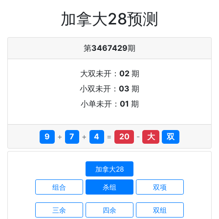
加拿大28预测
第
3467429
期
大双未开：
02
期
小双未开：
03
期
小单未开：
01
期
9
+
7
+
4
=
20
-
大
双
加拿大28
组合
杀组
双项
三余
四余
双组