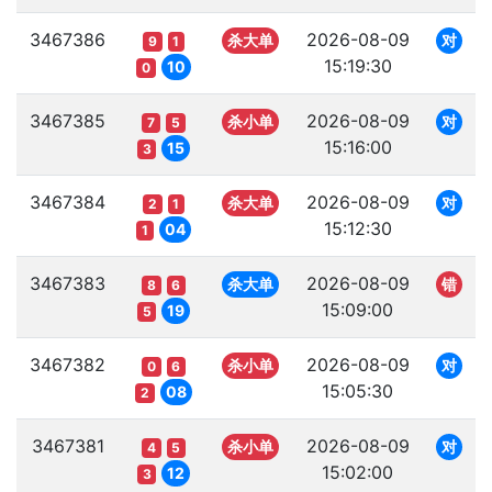
3467386
2026-08-09
杀大单
对
9
1
15:19:30
10
0
3467385
2026-08-09
杀小单
对
7
5
15:16:00
15
3
3467384
2026-08-09
杀大单
对
2
1
15:12:30
04
1
3467383
2026-08-09
杀大单
错
8
6
15:09:00
19
5
3467382
2026-08-09
杀小单
对
0
6
15:05:30
08
2
3467381
2026-08-09
杀小单
对
4
5
15:02:00
12
3