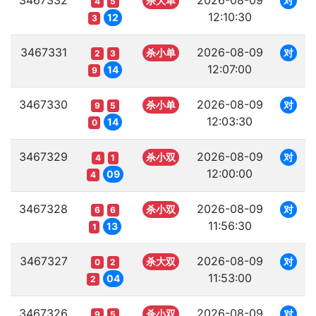
3467332
2026-08-09
杀大单
对
4
5
12:10:30
12
3
3467331
2026-08-09
杀小单
对
2
3
12:07:00
14
9
3467330
2026-08-09
杀小单
对
9
5
12:03:30
14
0
3467329
2026-08-09
杀小双
对
4
1
12:00:00
09
4
3467328
2026-08-09
杀小双
对
6
6
11:56:30
13
1
3467327
2026-08-09
杀大双
对
0
2
11:53:00
04
2
3467326
2026-08-09
杀小双
对
9
5