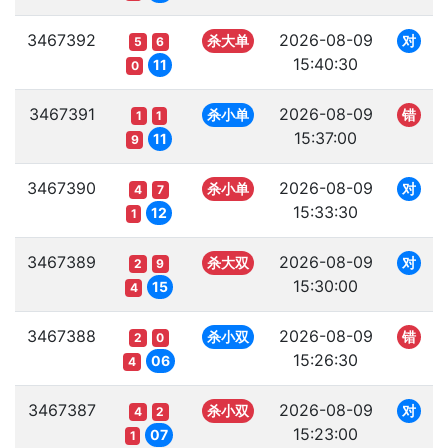
3467392
2026-08-09
杀大单
对
5
6
15:40:30
11
0
3467391
2026-08-09
杀小单
错
1
1
15:37:00
11
9
3467390
2026-08-09
杀小单
对
4
7
15:33:30
12
1
3467389
2026-08-09
杀大双
对
2
9
15:30:00
15
4
3467388
2026-08-09
杀小双
错
2
0
15:26:30
06
4
3467387
2026-08-09
杀小双
对
4
2
15:23:00
07
1