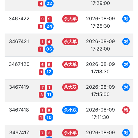
17:29:00
22
4
3467422
2026-08-09
杀大单
对
9
9
17:25:30
24
6
3467421
2026-08-09
杀大单
对
1
4
17:22:00
06
1
3467420
2026-08-09
杀大单
对
6
5
17:18:30
12
1
3467419
2026-08-09
杀大双
对
7
1
17:15:00
11
3
3467418
2026-08-09
杀小双
错
1
8
17:11:30
10
1
3467417
2026-08-09
杀小单
对
7
3