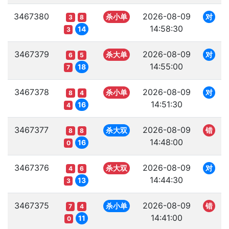
3467380
2026-08-09
杀小单
对
3
8
14:58:30
14
3
3467379
2026-08-09
杀大单
对
6
5
14:55:00
18
7
3467378
2026-08-09
杀小单
对
8
4
14:51:30
16
4
3467377
2026-08-09
杀大双
错
8
8
14:48:00
16
0
3467376
2026-08-09
杀大双
对
4
6
14:44:30
13
3
3467375
2026-08-09
杀小单
错
7
4
14:41:00
11
0